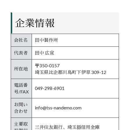
企業情報
会社名
田中製作所
代表者
田中 広宣
〒350-0
157
所在地
埼玉県比企郡川島町下伊草 309-12
電話番
049-298-6901
号/FAX
お問い
info@tss-nandemo.com
合わせ
主要取
三井住友銀行、
埼玉縣信用金庫